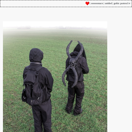
| oooooomarx | untitled | gothic pastoral iv