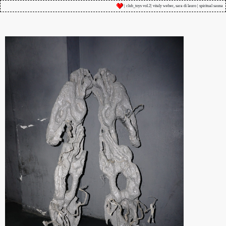
| club_toys vol.2| vitaly weber, sara di lauro | spiritual sauna