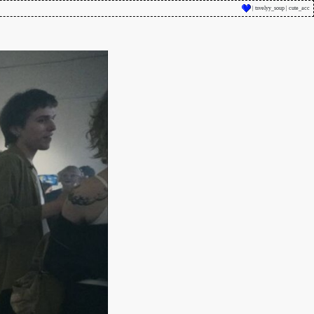
| tsvelyy_soup | cute_acc